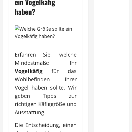
ein Vogelkäfig
entwickeln
haben?
Unternehmen
tragfähige
Konzepte
für
Skalierung?
Wie
Erfahren Sie, welche
schaffen
Mindestmaße Ihr
Unternehmen
Vogelkäfig
für das
klare
Wohlbefinden Ihrer
Abläufe für
Vögel haben sollte. Wir
schnelle
geben Tipps zur
Freigaben?
richtigen Käfiggröße und
Wie
Ausstattung.
schaffen
Unternehmen
Die Entscheidung, einen
verlässliche