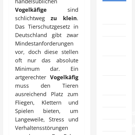
handelsüblichen
Vogelkäfige
sind
Allgemeiner
schlichtweg
zu klein
.
Artikel
Das Tierschutzgesetz in
Automobil
Deutschland gibt zwar
Bildung &
Mindestanforderungen
Wissenschaft
vor, doch diese stellen
oft nur das absolute
Elternschaft
Minimum dar. Ein
& Familie
artgerechter
Vogelkäfig
Essen &
muss den Tieren
Reisen
ausreichend Platz zum
Finanzen
Fliegen, Klettern und
Spielen bieten, um
Geschäftsdienst
Langeweile, Stress und
Geschäftsprodu
Verhaltensstörungen