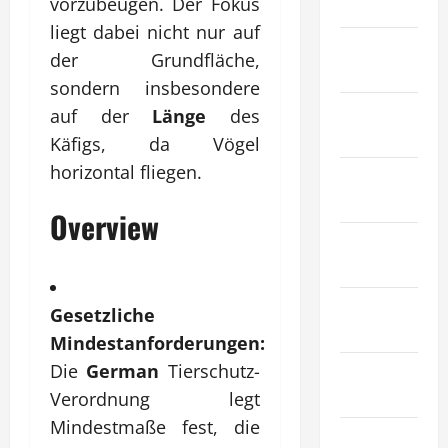
vorzubeugen. Der Fokus
Gesundheit
liegt dabei nicht nur auf
Haustiere &
der Grundfläche,
Tiere
sondern insbesondere
Immobilien
auf der
Länge
des
& Bauwesen
Käfigs, da Vögel
horizontal fliegen.
Industrie &
Herstellung
Overview
Internet
Marketing
Kunst &
Gesetzliche
Unterhaltung
Mindestanforderungen:
Die
German
Tierschutz-
Mode &
Einkaufen
Verordnung legt
Mindestmaße fest, die
Recht &