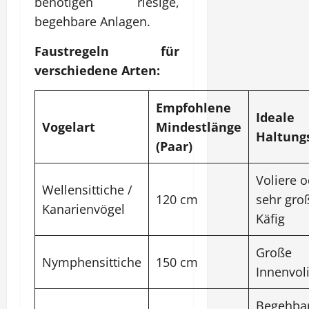
benötigen riesige,
begehbare Anlagen.
Faustregeln für
verschiedene Arten:
Empfohlene
Ideale
Vogelart
Mindestlänge
Haltung
(Paar)
Voliere 
Wellensittiche /
120 cm
sehr gro
Kanarienvögel
Käfig
Große
Nymphensittiche
150 cm
Innenvol
Begehba