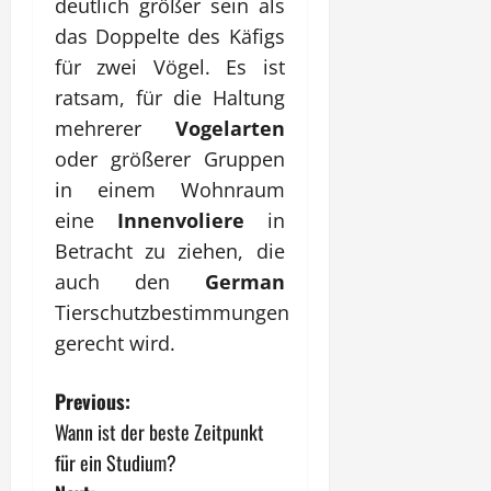
deutlich größer sein als
das Doppelte des Käfigs
für zwei Vögel. Es ist
ratsam, für die Haltung
mehrerer
Vogelarten
oder größerer Gruppen
in einem Wohnraum
eine
Innenvoliere
in
Betracht zu ziehen, die
auch den
German
Tierschutzbestimmungen
gerecht wird.
P
Previous:
Wann ist der beste Zeitpunkt
o
für ein Studium?