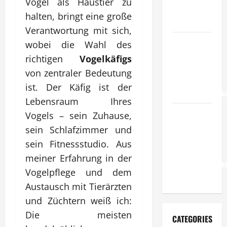
Vogel als Haustier zu
Standards
halten, bringt eine große
im Betrieb?
Verantwortung mit sich,
Wie
wobei die Wahl des
entwickeln
richtigen
Vogelkäfigs
Unternehmen
von zentraler Bedeutung
belastbare
ist. Der Käfig ist der
Erfolgsstrategie
Lebensraum Ihres
Wie
Vogels – sein Zuhause,
verbessern
sein Schlafzimmer und
Unternehmen
sein Fitnessstudio. Aus
ihre
meiner Erfahrung in der
Leistungsfähigke
Vogelpflege und dem
dauerhaft?
Austausch mit Tierärzten
und Züchtern weiß ich:
Die meisten
CATEGORIES