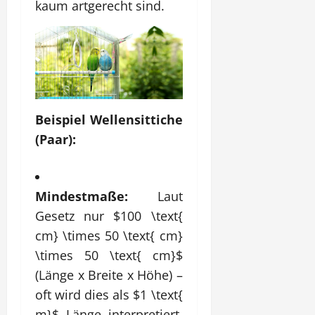
kaum artgerecht sind.
Beispiel Wellensittiche
(Paar):
Mindestmaße:
Laut
Gesetz nur
$100 \text{
cm} \times 50 \text{ cm}
\times 50 \text{ cm}$
(Länge x Breite x Höhe) –
oft wird dies als
$1 \text{
m}$
Länge interpretiert,