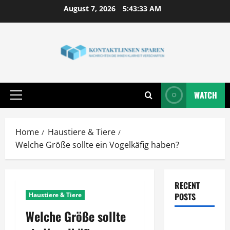
Skip
August 7, 2026
5:43:34 AM
to
content
WATCH
Primary
Menu
Home
Haustiere & Tiere
Welche Größe sollte ein Vogelkäfig haben?
RECENT
Haustiere & Tiere
POSTS
Welche Größe sollte
Wie