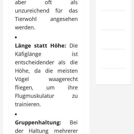
aber oft als
Gesetz
unzureichend für das
Sport &
Tierwohl angesehen
Hobby
werden.
Technologie
& SaaS
Länge statt Höhe:
Die
Käfiglänge ist
Wirtschaft
entscheidender als die
& Finanzen
Höhe, da die meisten
Zuhause
Vögel waagerecht
fliegen, um ihre
Flugmuskulatur zu
trainieren.
Gruppenhaltung:
Bei
der Haltung mehrerer