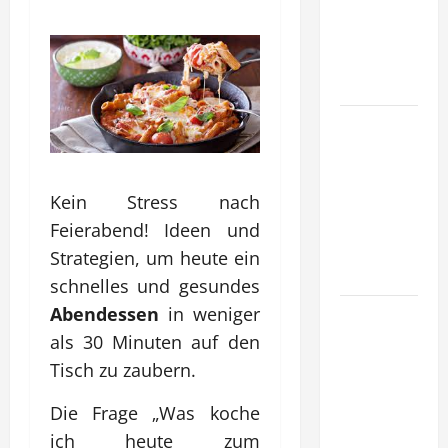
tragfähige
Konzepte
für
Skalierung?
Wie
schaffen
Unternehmen
klare
Kein Stress nach
Abläufe für
Feierabend! Ideen und
schnelle
Strategien, um heute ein
Freigaben?
schnelles und gesundes
Abendessen
in weniger
Wie
schaffen
als 30 Minuten auf den
Unternehmen
Tisch zu zaubern.
verlässliche
Die Frage „Was koche
Standards
im Betrieb?
ich heute zum