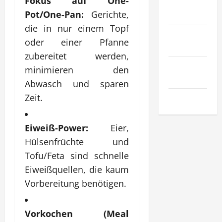
Fokus auf One-
Sport &
Hobby
Pot/One-Pan:
Gerichte,
die in nur einem Topf
Technologie
oder einer Pfanne
& SaaS
zubereitet werden,
Wirtschaft
minimieren den
& Finanzen
Abwasch und sparen
Zeit.
Zuhause
Eiweiß-Power:
Eier,
Hülsenfrüchte und
Tofu/Feta sind schnelle
Eiweißquellen, die kaum
Vorbereitung benötigen.
Vorkochen (Meal