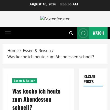
Skip
August 10, 2026
9:55:37 AM
to
content
WATCH
Primary
Menu
Home
Essen & Reisen
Was koche ich heute zum Abendessen schnell?
RECENT
Essen & Reisen
POSTS
Was koche ich heute
Wie
zum Abendessen
entwickeln
schnell?
Unternehmen