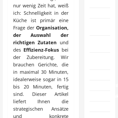
Artikel
nur wenig Zeit hat, weiß
ich: Schnelligkeit in der
Automobil
Küche ist primär eine
Bildung &
Frage der
Organisation,
Wissenschaft
der Auswahl der
Elternschaft
richtigen Zutaten
und
& Familie
des
Effizienz-Fokus
bei
der Zubereitung. Wir
Essen &
Reisen
brauchen Gerichte, die
in maximal 30 Minuten,
Finanzen
idealerweise sogar in 15
Geschäftsdienst
bis 20 Minuten, fertig
sind. Dieser Artikel
Geschäftsprodu
liefert Ihnen die
Gesundheit
strategischen Ansätze
und konkrete
Haustiere &