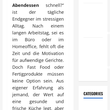
Abendessen
schnell?“
Wie
ist der tägliche
entwickeln
Endgegner im stressigen
Unternehmen
Alltag. Nach einem
belastbare
Erfolgsstrategie
langen Arbeitstag, sei es
im Büro oder im
Wie
Homeoffice, fehlt oft die
verbessern
Zeit und die Motivation
Unternehmen
für aufwendige Gerichte.
ihre
Leistungsfähigke
Doch Fast Food oder
dauerhaft?
Fertigprodukte müssen
keine Option sein. Aus
eigener Erfahrung als
CATEGORIES
jemand, der Wert auf
eine gesunde und
Allgemeiner
frische Küche legt, aber