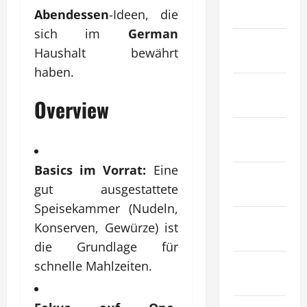
Abendessen
-Ideen, die
Tiere
sich im
German
Immobilien
Haushalt bewährt
& Bauwesen
haben.
Industrie &
Overview
Herstellung
Internet
Marketing
Basics im Vorrat:
Eine
Kunst &
gut ausgestattete
Unterhaltung
Speisekammer (Nudeln,
Mode &
Konserven, Gewürze) ist
Einkaufen
die Grundlage für
Recht &
schnelle Mahlzeiten.
Gesetz