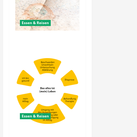
Essen & Reisen
Wie lässt sich reiseplanung
nachhaltig umsetzen heute?
Essen & Reisen
Welche gesund leben