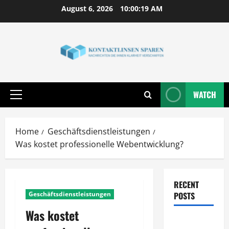
Skip
August 6, 2026
10:00:20 AM
to
content
WATCH
Primary
Menu
Home
Geschäftsdienstleistungen
Was kostet professionelle Webentwicklung?
RECENT
Geschäftsdienstleistungen
POSTS
Was kostet
Wie