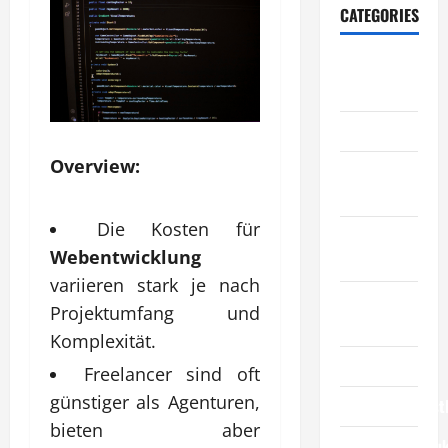
CATEGORIES
Allgemeiner
Artikel
Automobil
Overview:
Bildung &
Wissenschaft
Die Kosten für
Elternschaft
Webentwicklung
& Familie
variieren stark je nach
Essen &
Projektumfang und
Reisen
Komplexität.
Finanzen
Freelancer sind oft
günstiger als Agenturen,
Geschäftsdienst
bieten aber
Geschäftsprodu