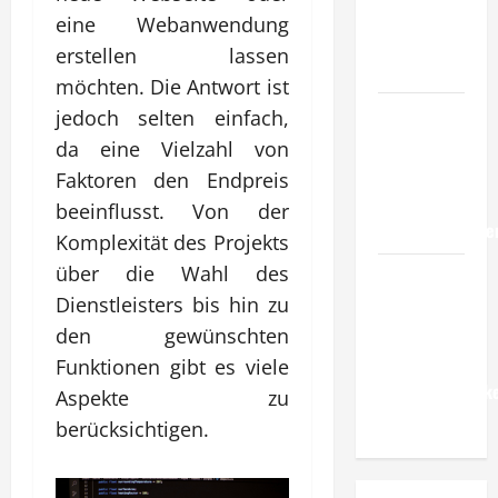
verlässliche
eine Webanwendung
Standards
erstellen lassen
im Betrieb?
möchten. Die Antwort ist
Wie
jedoch selten einfach,
entwickeln
da eine Vielzahl von
Unternehmen
Faktoren den Endpreis
belastbare
beeinflusst. Von der
Erfolgsstrategie
Komplexität des Projekts
über die Wahl des
Wie
verbessern
Dienstleisters bis hin zu
Unternehmen
den gewünschten
ihre
Funktionen gibt es viele
Leistungsfähigke
Aspekte zu
dauerhaft?
berücksichtigen.