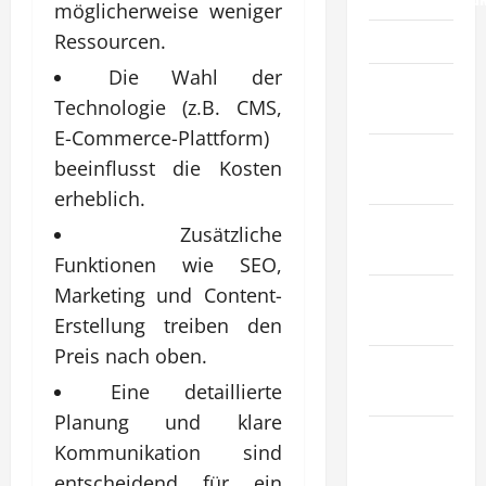
möglicherweise weniger
Gesundheit
Ressourcen.
Die Wahl der
Haustiere &
Technologie (z.B. CMS,
Tiere
E-Commerce-Plattform)
Immobilien
beeinflusst die Kosten
& Bauwesen
erheblich.
Industrie &
Zusätzliche
Herstellung
Funktionen wie SEO,
Marketing und Content-
Internet
Marketing
Erstellung treiben den
Preis nach oben.
Kunst &
Eine detaillierte
Unterhaltung
Planung und klare
Mode &
Kommunikation sind
Einkaufen
entscheidend für ein