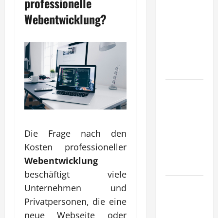
professionelle
entwickeln
Webentwicklung?
Unternehmen
tragfähige
Konzepte
für
Skalierung?
Wie
schaffen
Unternehmen
klare
Die Frage nach den
Abläufe für
Kosten professioneller
schnelle
Webentwicklung
Freigaben?
beschäftigt viele
Wie
Unternehmen und
schaffen
Privatpersonen, die eine
Unternehmen
neue Webseite oder