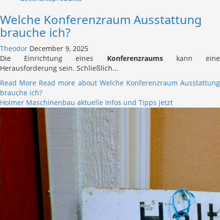
Welche Konferenzraum Ausstattung
brauche ich?
Theodor
December 9, 2025
Die Einrichtung eines
Konferenzraums
kann ein
Herausforderung sein. Schließlich...
Read More
Read more about Welche Konferenzraum Ausstattun
brauche ich?
Holmer Maschinenbau aktuelle Infos und Tipps jetzt