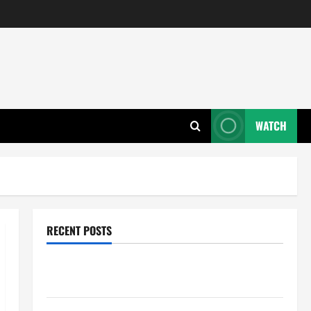
WATCH
RECENT POSTS
Wie entwickeln Unternehmen tragfähige Konzepte
für Skalierung?
Wie schaffen Unternehmen klare Abläufe für