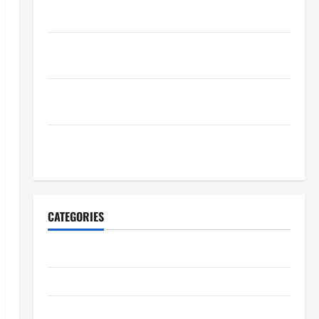
schnelle Freigaben?
Wie schaffen Unternehmen verlässliche Standards
im Betrieb?
Wie entwickeln Unternehmen belastbare
Erfolgsstrategien?
Wie verbessern Unternehmen ihre
Leistungsfähigkeit dauerhaft?
CATEGORIES
Allgemeiner Artikel
Automobil
Bildung & Wissenschaft