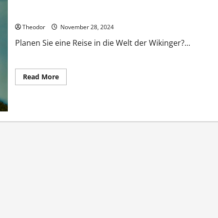
Wikinger Reisen aktuelle Infos und Tipps jetzt
Theodor
November 28, 2024
Planen Sie eine Reise in die Welt der Wikinger?...
Read
Read More
more
about
Wikinger
Reisen
aktuelle
Infos
und
Tipps
jetzt