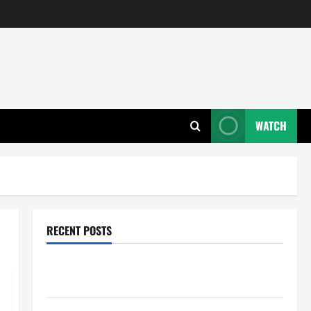
WATCH
RECENT POSTS
Wie entwickeln Unternehmen tragfähige Konzepte
für Skalierung?
Wie schaffen Unternehmen klare Abläufe für