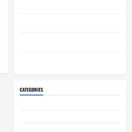
schnelle Freigaben?
Wie schaffen Unternehmen verlässliche Standards
im Betrieb?
Wie entwickeln Unternehmen belastbare
Erfolgsstrategien?
Wie verbessern Unternehmen ihre
Leistungsfähigkeit dauerhaft?
CATEGORIES
Allgemeiner Artikel
Automobil
Bildung & Wissenschaft