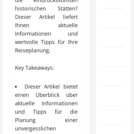
Gesundheit
historischen Stätten?
Haustiere &
Dieser Artikel liefert
Tiere
Ihnen aktuelle
Immobilien
Informationen und
& Bauwesen
wertvolle Tipps für Ihre
Reiseplanung.
Industrie &
Herstellung
Key Takeaways:
Internet
Marketing
Dieser Artikel bietet
Kunst &
einen Überblick über
Unterhaltung
aktuelle Informationen
Mode &
und Tipps für die
Einkaufen
Planung einer
unvergesslichen
Recht &