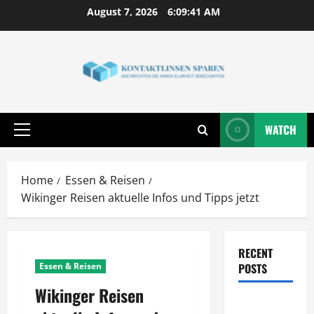
Skip
August 7, 2026
6:09:42 AM
to
content
WATCH
Primary
Menu
Home
Essen & Reisen
Wikinger Reisen aktuelle Infos und Tipps jetzt
RECENT
Essen & Reisen
POSTS
Wikinger Reisen
Wie