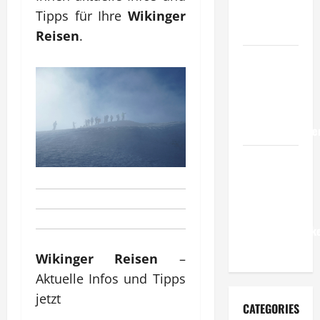
Standards
Tipps für Ihre
Wikinger
im Betrieb?
Reisen
.
Wie
entwickeln
Unternehmen
belastbare
Erfolgsstrategie
Wie
verbessern
Unternehmen
ihre
Leistungsfähigke
dauerhaft?
Wikinger Reisen
–
Aktuelle Infos und Tipps
jetzt
CATEGORIES