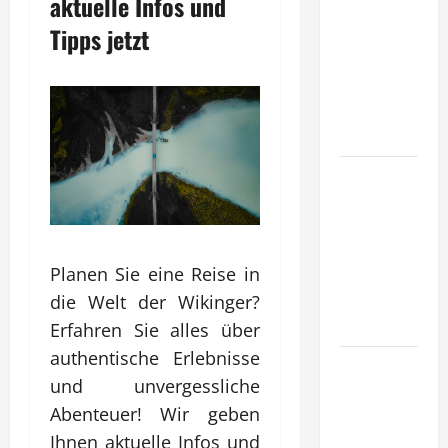
aktuelle Infos und
entwickeln
Tipps jetzt
Unternehmen
tragfähige
Konzepte
für
Skalierung?
Wie
schaffen
Unternehmen
klare
Planen Sie eine Reise in
Abläufe für
schnelle
die Welt der Wikinger?
Freigaben?
Erfahren Sie alles über
authentische Erlebnisse
Wie
und unvergessliche
schaffen
Abenteuer! Wir geben
Unternehmen
verlässliche
Ihnen aktuelle Infos und