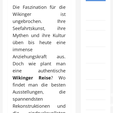
Die Faszination für die
Allgemeiner
Wikinger ist
Artikel
ungebrochen. Ihre
Automobil
Seefahrtskunst, ihre
Bildung &
Mythen und ihre Kultur
Wissenschaft
üben bis heute eine
immense
Elternschaft
Anziehungskraft aus.
& Familie
Doch wie plant man
Essen &
eine authentische
Reisen
Wikinger Reise
? Wo
Finanzen
findet man die besten
Ausstellungen, die
Geschäftsdienst
spannendsten
Geschäftsprodu
Rekonstruktionen und
die eindrucksvollsten