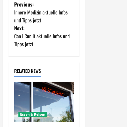
P
Previous:
Innere Medizin aktuelle Infos
o
und Tipps jetzt
s
Next:
Can I Run It aktuelle Infos und
t
Tipps jetzt
n
a
RELATED NEWS
v
i
g
a
Essen & Reisen
t