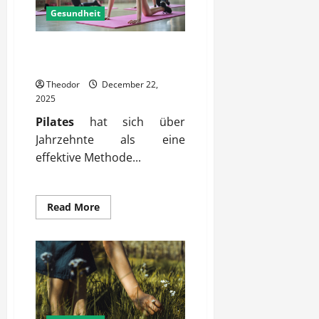
Gesundheit
Was bringt Pilates für den
Körper wirklich?
Theodor
December 22,
2025
Pilates
hat sich über
Jahrzehnte als eine
effektive Methode...
Read
Read More
more
about
Was
bringt
Pilates
für
den
Körper
wirklich?