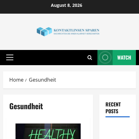
Skip
August 8, 2026
to
content
WATCH
Primary
Menu
Home
Gesundheit
Gesundheit
RECENT
POSTS
Wie
entwickeln