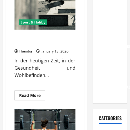
für
im Betrieb?
alle
Wie
Sport & Hobby
entwickeln
Unternehmen
Welche Sport Trends sind
belastbare
gerade besonders beliebt?
Erfolgsstrategie
Theodor
January 13, 2026
Wie
In der heutigen Zeit, in der
verbessern
Gesundheit und
Unternehmen
Wohlbefinden...
ihre
Leistungsfähigke
dauerhaft?
Read
Read More
more
about
Welche
Sport
Trends
CATEGORIES
sind
gerade
besonders