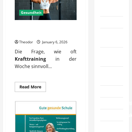
beliebt?
Allgemeiner
Artikel
Gesundheit
Automobil
Krafttraining wie oft in der
Bildung &
Woche sinnvoll?
Wissenschaft
Theodor
January 6, 2026
Die Frage, wie oft
Elternschaft
Krafttraining
in der
& Familie
Woche sinnvoll...
Essen &
Reisen
Read
Read More
Finanzen
more
about
Krafttraining
Geschäftsdienst
wie
oft
in
Geschäftsprodu
der
Woche
sinnvoll?
Gesundheit