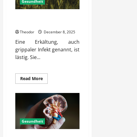
Gesundheit
Welche Naturheilkunde hilft bei
Erkältung?
Theodor
December 8, 2025
Eine Erkältung, auch
grippaler Infekt genannt, ist
lästig. Sie...
Read
Read More
more
about
Welche
Naturheilkunde
hilft
bei
Erkältung?
Gesundheit
Innere Medizin aktuelle Infos