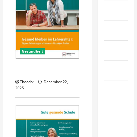
Haustiere &
Tiere
Immobilien
& Bauwesen
Industrie &
Gesundheit
Herstellung
Internet
Wie kann ich langfristig gesund
bleiben?
Marketing
Theodor
December 22,
Kunst &
2025
Unterhaltung
Mode &
Einkaufen
Recht &
Gesetz