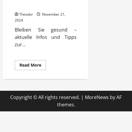
und Tipps jetzt
Theodor
November 21,
2024
Bleiben Sie gesund –
aktuelle Infos und Tipps
zur...
Read
Read More
more
about
Innere
Medizin
aktuelle
Infos
und
Copyright © All rights reserved.
|
MoreNews
by AF
Tipps
jetzt
themes.