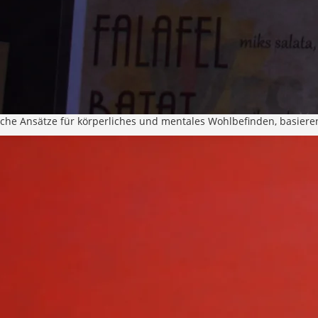
sche Ansätze für körperliches und mentales Wohlbefinden, basierend