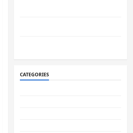
Wie schaffen Unternehmen verlässliche
Standards im Betrieb?
Wie entwickeln Unternehmen belastbare
Erfolgsstrategien?
Wie verbessern Unternehmen ihre
Leistungsfähigkeit dauerhaft?
CATEGORIES
Allgemeiner Artikel
Automobil
Bildung & Wissenschaft
Elternschaft & Familie