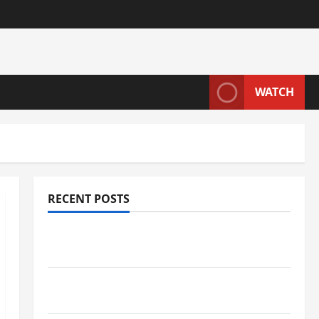
WATCH
RECENT POSTS
Wie entwickeln Unternehmen tragfähige
Konzepte für Skalierung?
Wie schaffen Unternehmen klare Abläufe
für schnelle Freigaben?