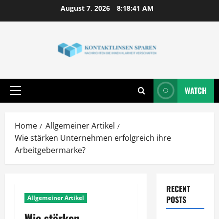
Skip
August 7, 2026
8:18:42 AM
to
content
WATCH
Primary
Menu
Home
Allgemeiner Artikel
Wie stärken Unternehmen erfolgreich ihre
Arbeitgebermarke?
RECENT
Allgemeiner Artikel
POSTS
Wie stärken