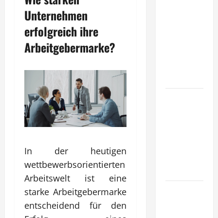
Wie
Unternehmen
entwickeln
erfolgreich ihre
Unternehmen
tragfähige
Arbeitgebermarke?
Konzepte
für
Skalierung?
Wie
schaffen
Unternehmen
klare
Abläufe für
In der heutigen
schnelle
wettbewerbsorientierten
Freigaben?
Arbeitswelt ist eine
Wie
starke Arbeitgebermarke
schaffen
entscheidend für den
Unternehmen