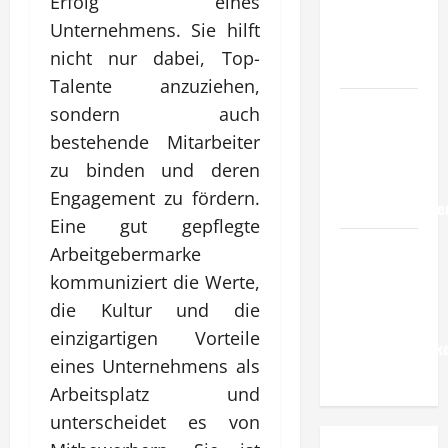
Erfolg eines
verlässliche
Unternehmens. Sie hilft
Standards
nicht nur dabei, Top-
im Betrieb?
Talente anzuziehen,
Wie
sondern auch
entwickeln
bestehende Mitarbeiter
Unternehmen
zu binden und deren
belastbare
Engagement zu fördern.
Erfolgsstrategie
Eine gut gepflegte
Wie
Arbeitgebermarke
verbessern
kommuniziert die Werte,
Unternehmen
die Kultur und die
ihre
einzigartigen Vorteile
Leistungsfähigke
eines Unternehmens als
dauerhaft?
Arbeitsplatz und
unterscheidet es von