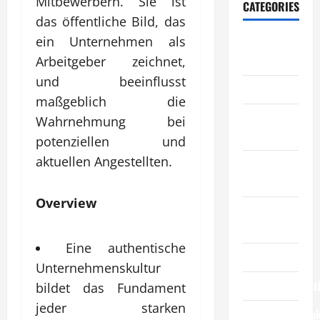
Mitbewerbern. Sie ist
CATEGORIES
das öffentliche Bild, das
ein Unternehmen als
Allgemeiner
Artikel
Arbeitgeber zeichnet,
und beeinflusst
Automobil
maßgeblich die
Bildung &
Wahrnehmung bei
Wissenschaft
potenziellen und
aktuellen Angestellten.
Elternschaft
& Familie
Overview
Essen &
Reisen
Eine authentische
Finanzen
Unternehmenskultur
Geschäftsdienst
bildet das Fundament
jeder starken
Geschäftsprodu