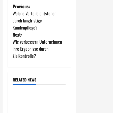
P
Previous:
Welche Vorteile entstehen
o
durch langfristige
s
Kundenpflege?
Next:
t
Wie verbessern Unternehmen
n
ihre Ergebnisse durch
Zielkontrolle?
a
v
i
RELATED NEWS
Allgemeiner Artikel
g
Wie entwickeln
a
Unternehmen tragfähige
Konzepte für Skalierung?