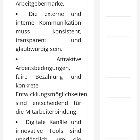
Arbeitgebermarke.
Gesundheit
Die externe und
Haustiere &
interne Kommunikation
Tiere
muss konsistent,
transparent und
Immobilien
glaubwürdig sein.
& Bauwesen
Attraktive
Industrie &
Arbeitsbedingungen,
Herstellung
faire Bezahlung und
Internet
konkrete
Marketing
Entwicklungsmöglichkeiten
sind entscheidend für
Kunst &
Unterhaltung
die Mitarbeiterbindung.
Digitale Kanäle und
Mode &
innovative Tools sind
Einkaufen
unerlässlich, um die