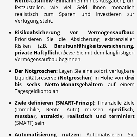
Netto-Cashflow
(Einnahmen minus Ausgaben), um
festzustellen, wie viel Geld Ihnen monatlich
realistisch zum Sparen und Investieren zur
Verfügung steht.
Risikoabsicherung vor Vermögensaufbau:
Priorisieren Sie die Absicherung existenzieller
Risiken (z.B.
Berufsunfähigkeitsversicherung,
private Haftpflicht
)
bevor
Sie mit dem langfristigen
Vermögensaufbau beginnen.
Der Notgroschen:
Legen Sie eine sofort verfügbare
Liquiditätsreserve (
Notgroschen
) in Höhe von
drei
bis sechs Netto-Monatsgehältern
auf einem
Tagesgeldkonto an.
Ziele definieren (SMART-Prinzip):
Finanzielle Ziele
(Immobilie, Rente, Auto) müssen
spezifisch,
messbar, attraktiv, realistisch und terminiert
(SMART) sein.
Automatisierung nutzen:
Automatisieren Sie