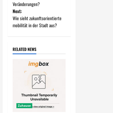
s
Veränderungen?
Next:
t
Wie sieht zukunftsorientierte
n
mobilität in der Stadt aus?
a
v
RELATED NEWS
i
g
a
t
i
Zuhause
o