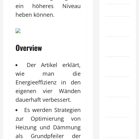
ein höheres Niveau
Gesundheit
heben können.
Haustiere &
Tiere
Immobilien
Overview
& Bauwesen
Industrie &
Der Artikel erklärt,
Herstellung
wie man die
Energieeffizienz in den
Internet
Marketing
eigenen vier Wänden
dauerhaft verbessert.
Kunst &
Es werden Strategien
Unterhaltung
zur Optimierung von
Mode &
Heizung und Dämmung
Einkaufen
als Grundpfeiler der