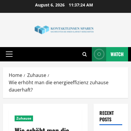
Skip
August 6, 2026
11:37:25 AM
to
content
WATCH
Primary
Menu
Home
Zuhause
Wie erhöht man die energieeffizienz zuhause
dauerhaft?
RECENT
Zuhause
POSTS
Wie erhöht man die