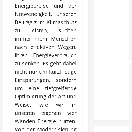
verlässliche
Energiepreise und der
Standards
Notwendigkeit, unseren
im Betrieb?
Beitrag zum Klimaschutz
zu leisten, suchen
Wie
immer mehr Menschen
entwickeln
Unternehmen
nach effektiven Wegen,
belastbare
ihren Energieverbrauch
Erfolgsstrategie
zu senken. Es geht dabei
nicht nur um kurzfristige
Wie
Einsparungen, sondern
verbessern
Unternehmen
um eine tiefgreifende
ihre
Optimierung der Art und
Leistungsfähigke
Weise, wie wir in
dauerhaft?
unseren eigenen vier
Wänden Energie nutzen.
Von der Modernisierung