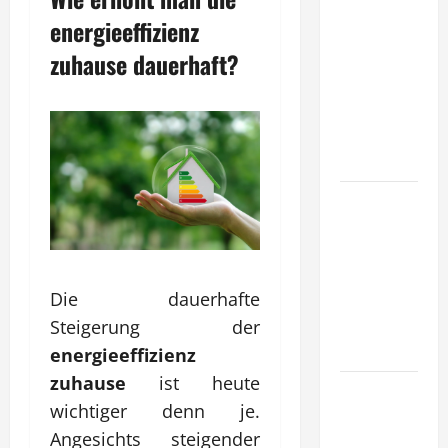
Wie
energieeffizienz
entwickeln
zuhause dauerhaft?
Unternehmen
tragfähige
Konzepte
für
Skalierung?
Wie
schaffen
Unternehmen
klare
Die dauerhafte
Abläufe für
schnelle
Steigerung der
Freigaben?
energieeffizienz
zuhause
ist heute
Wie
wichtiger denn je.
schaffen
Angesichts steigender
Unternehmen