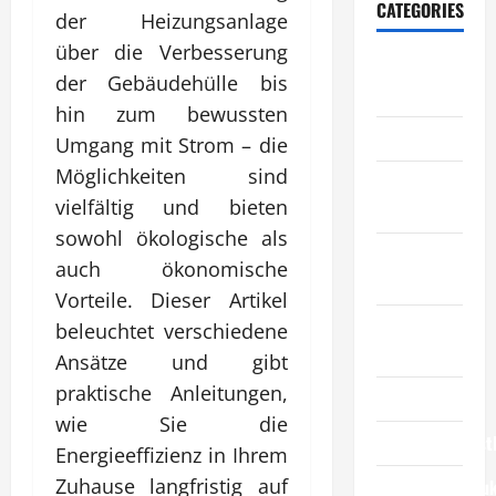
CATEGORIES
der Heizungsanlage
über die Verbesserung
Allgemeiner
der Gebäudehülle bis
Artikel
hin zum bewussten
Automobil
Umgang mit Strom – die
Möglichkeiten sind
Bildung &
vielfältig und bieten
Wissenschaft
sowohl ökologische als
Elternschaft
auch ökonomische
& Familie
Vorteile. Dieser Artikel
Essen &
beleuchtet verschiedene
Reisen
Ansätze und gibt
praktische Anleitungen,
Finanzen
wie Sie die
Geschäftsdienst
Energieeffizienz in Ihrem
Zuhause langfristig auf
Geschäftsprodu