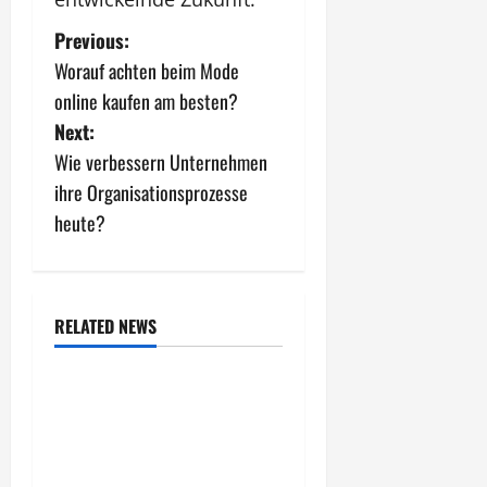
P
Previous:
Worauf achten beim Mode
o
online kaufen am besten?
s
Next:
Wie verbessern Unternehmen
t
ihre Organisationsprozesse
n
heute?
a
v
RELATED NEWS
Allgemeiner Artikel
i
Wie entwickeln
g
Unternehmen tragfähige
a
Konzepte für Skalierung?