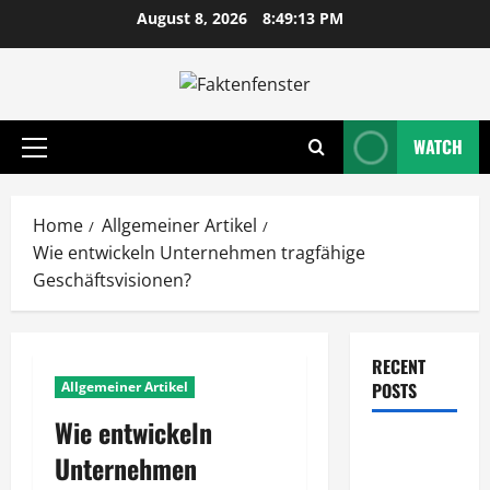
Skip
August 8, 2026
8:49:13 PM
to
content
WATCH
Primary
Menu
Home
Allgemeiner Artikel
Wie entwickeln Unternehmen tragfähige
Geschäftsvisionen?
RECENT
Allgemeiner Artikel
POSTS
Wie entwickeln
Wie
Unternehmen
entwickeln