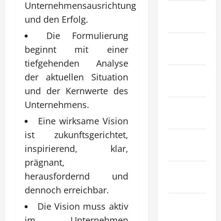
Unternehmensausrichtung
Haustiere &
und den Erfolg.
Tiere
Die Formulierung
Immobilien
beginnt mit einer
& Bauwesen
tiefgehenden Analyse
Industrie &
der aktuellen Situation
Herstellung
und der Kernwerte des
Unternehmens.
Internet
Marketing
Eine wirksame Vision
ist zukunftsgerichtet,
Kunst &
inspirierend, klar,
Unterhaltung
prägnant,
Mode &
herausfordernd und
Einkaufen
dennoch erreichbar.
Recht &
Die Vision muss aktiv
Gesetz
im Unternehmen