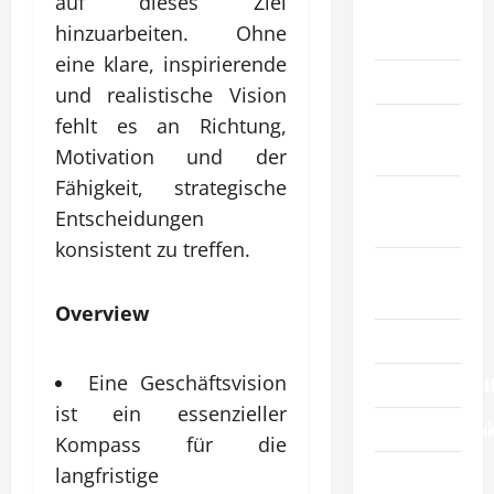
auf dieses Ziel
Allgemeiner
hinzuarbeiten. Ohne
Artikel
eine klare, inspirierende
Automobil
und realistische Vision
fehlt es an Richtung,
Bildung &
Wissenschaft
Motivation und der
Fähigkeit, strategische
Elternschaft
Entscheidungen
& Familie
konsistent zu treffen.
Essen &
Reisen
Overview
Finanzen
Eine Geschäftsvision
Geschäftsdienst
ist ein essenzieller
Geschäftsprodu
Kompass für die
Gesundheit
langfristige