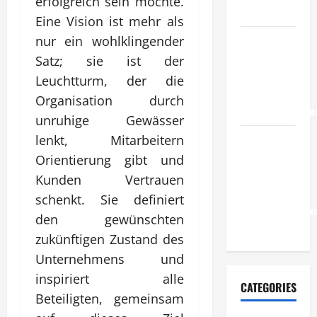
erfolgreich sein möchte.
im Betrieb?
Eine Vision ist mehr als
Wie
nur ein wohlklingender
entwickeln
Satz; sie ist der
Unternehmen
Leuchtturm, der die
belastbare
Organisation durch
Erfolgsstrategie
unruhige Gewässer
Wie
lenkt, Mitarbeitern
verbessern
Orientierung gibt und
Unternehmen
Kunden Vertrauen
ihre
schenkt. Sie definiert
Leistungsfähigke
den gewünschten
dauerhaft?
zukünftigen Zustand des
Unternehmens und
inspiriert alle
CATEGORIES
Beteiligten, gemeinsam