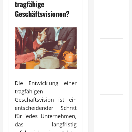
tragfähige
Unternehmen
tragfähige
Geschäftsvisionen?
Konzepte
für
Skalierung?
Wie
schaffen
Unternehmen
klare
Abläufe für
schnelle
Die Entwicklung einer
Freigaben?
tragfähigen
Geschäftsvision ist ein
Wie
schaffen
entscheidender Schritt
Unternehmen
für jedes Unternehmen,
verlässliche
das langfristig
Standards