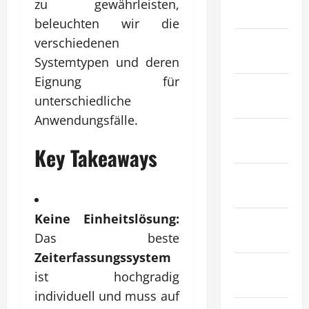
zu gewährleisten,
Tiere
beleuchten wir die
Immobilien
verschiedenen
& Bauwesen
Systemtypen und deren
Eignung für
Industrie &
unterschiedliche
Herstellung
Anwendungsfälle.
Internet
Marketing
Key Takeaways
Kunst &
Unterhaltung
Keine Einheitslösung:
Mode &
Das beste
Einkaufen
Zeiterfassungssystem
Recht &
ist hochgradig
Gesetz
individuell und muss auf