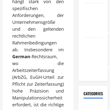
hängt stark von den
Wie
spezifischen
entwickeln
Anforderungen, der
Unternehmen
Unternehmensgröße
belastbare
und den geltenden
Erfolgsstrategie
rechtlichen
Wie
Rahmenbedingungen
verbessern
ab. Insbesondere im
Unternehmen
German
-Rechtsraum,
ihre
wo die
Leistungsfähigke
Arbeitszeiterfassung
dauerhaft?
(ArbZG, EuGH-Urteil zur
Pflicht zur Zeiterfassung)
hohe Präzision und
CATEGORIES
Manipulationssicherheit
erfordert, ist die richtige
Allgemeiner