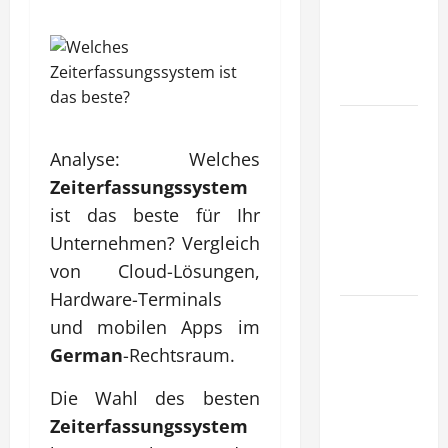
tragfähige
Konzepte
für
Skalierung?
Wie
schaffen
Analyse: Welches
Unternehmen
Zeiterfassungssystem
klare
ist das beste für Ihr
Abläufe für
Unternehmen? Vergleich
schnelle
von Cloud-Lösungen,
Freigaben?
Hardware-Terminals
Wie
und mobilen Apps im
schaffen
German
-Rechtsraum.
Unternehmen
verlässliche
Die Wahl des besten
Standards
Zeiterfassungssystem
im Betrieb?