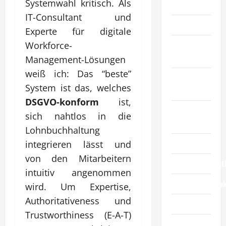
Systemwahl kritisch. Als
Artikel
IT-Consultant und
Automobil
Experte für digitale
Bildung &
Workforce-
Wissenschaft
Management-Lösungen
weiß ich: Das “beste”
Elternschaft
System ist das, welches
& Familie
DSGVO-konform
ist,
Essen &
sich nahtlos in die
Reisen
Lohnbuchhaltung
Finanzen
integrieren lässt und
von den Mitarbeitern
Geschäftsdienst
intuitiv angenommen
Geschäftsprodu
wird. Um Expertise,
Authoritativeness und
Gesundheit
Trustworthiness (E-A-T)
Haustiere &