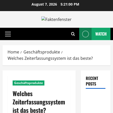
Skip
August 7, 2026
5:21:01 PM
to
content
WATCH
Primary
Menu
Home
Geschäftsprodukte
Welches Zeiterfassungssystem ist das beste?
RECENT
Geschäftsprodukte
POSTS
Welches
Wie
Zeiterfassungssystem
entwickeln
ist das beste?
Unternehmen