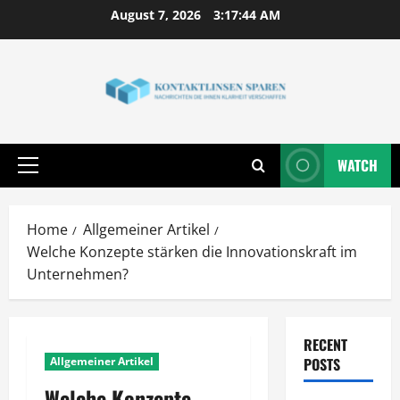
Skip
August 7, 2026
3:17:45 AM
to
content
WATCH
Primary
Menu
Home
Allgemeiner Artikel
Welche Konzepte stärken die Innovationskraft im
Unternehmen?
RECENT
Allgemeiner Artikel
POSTS
Welche Konzepte