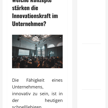
Wie
stärken die
entwickeln
Innovationskraft im
Unternehmen
tragfähige
Unternehmen?
Konzepte
für
Skalierung?
Wie
schaffen
Unternehmen
klare
Abläufe für
schnelle
Die Fähigkeit eines
Freigaben?
Unternehmens,
innovativ zu sein, ist in
Wie
schaffen
der heutigen
Unternehmen
schnelllebigen