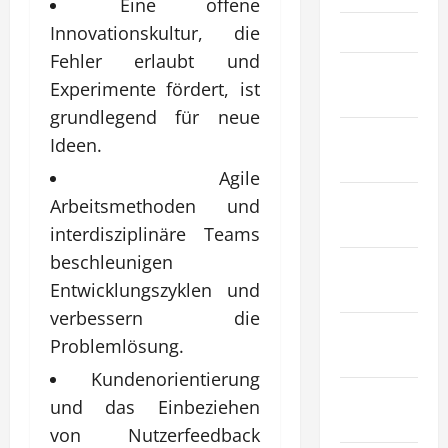
Eine offene
Gesundheit
Innovationskultur, die
Fehler erlaubt und
Haustiere &
Experimente fördert, ist
Tiere
grundlegend für neue
Immobilien
Ideen.
& Bauwesen
Agile
Industrie &
Arbeitsmethoden und
Herstellung
interdisziplinäre Teams
beschleunigen
Internet
Entwicklungszyklen und
Marketing
verbessern die
Kunst &
Problemlösung.
Unterhaltung
Kundenorientierung
Mode &
und das Einbeziehen
Einkaufen
von Nutzerfeedback