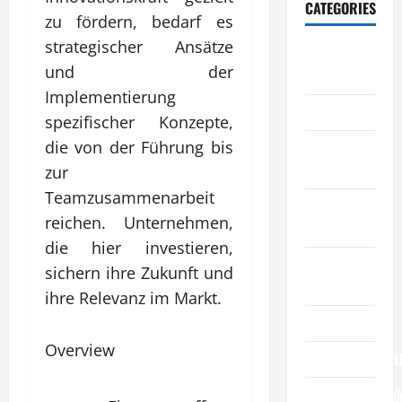
CATEGORIES
zu fördern, bedarf es
strategischer Ansätze
Allgemeiner
und der
Artikel
Implementierung
Automobil
spezifischer Konzepte,
die von der Führung bis
Bildung &
Wissenschaft
zur
Teamzusammenarbeit
Elternschaft
reichen. Unternehmen,
& Familie
die hier investieren,
Essen &
sichern ihre Zukunft und
Reisen
ihre Relevanz im Markt.
Finanzen
Overview
Geschäftsdienst
Geschäftsprodu