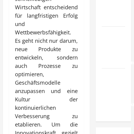
verlässliche
Wirtschaft entscheidend
Standards
für langfristigen Erfolg
im Betrieb?
und
Wie
Wettbewerbsfähigkeit.
entwickeln
Es geht nicht nur darum,
Unternehmen
neue Produkte zu
belastbare
entwickeln, sondern
Erfolgsstrategie
auch Prozesse zu
Wie
optimieren,
verbessern
Geschäftsmodelle
Unternehmen
anzupassen und eine
ihre
Kultur der
Leistungsfähigke
kontinuierlichen
dauerhaft?
Verbesserung zu
etablieren. Um die
Innovationskraft gezielt