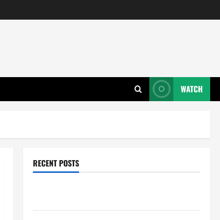
WATCH
RECENT POSTS
Wie entwickeln Unternehmen tragfähige Konzepte
für Skalierung?
Wie schaffen Unternehmen klare Abläufe für