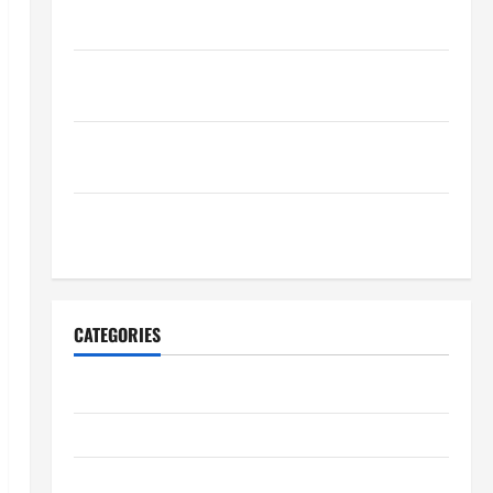
schnelle Freigaben?
Wie schaffen Unternehmen verlässliche Standards
im Betrieb?
Wie entwickeln Unternehmen belastbare
Erfolgsstrategien?
Wie verbessern Unternehmen ihre
Leistungsfähigkeit dauerhaft?
CATEGORIES
Allgemeiner Artikel
Automobil
Bildung & Wissenschaft