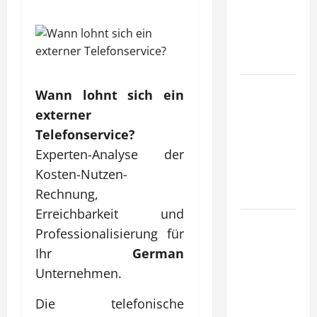
tragfähige
Konzepte
für
Skalierung?
Wie
Wann lohnt sich ein
schaffen
externer
Unternehmen
Telefonservice?
klare
Experten-Analyse der
Abläufe für
Kosten-Nutzen-
schnelle
Rechnung,
Freigaben?
Erreichbarkeit und
Wie
Professionalisierung für
schaffen
Ihr
German
Unternehmen
Unternehmen.
verlässliche
Standards
Die telefonische
im Betrieb?