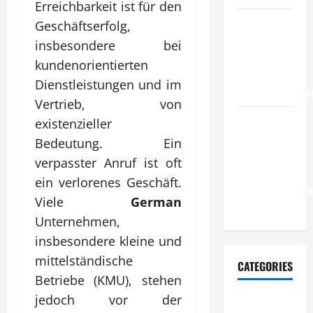
Erreichbarkeit ist für den
Wie
Geschäftserfolg,
entwickeln
insbesondere bei
Unternehmen
kundenorientierten
belastbare
Dienstleistungen und im
Erfolgsstrategie
Vertrieb, von
Wie
existenzieller
verbessern
Bedeutung. Ein
Unternehmen
verpasster Anruf ist oft
ihre
ein verlorenes Geschäft.
Leistungsfähigke
Viele
German
dauerhaft?
Unternehmen,
insbesondere kleine und
mittelständische
CATEGORIES
Betriebe (KMU), stehen
jedoch vor der
Allgemeiner