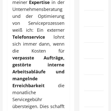
meiner
Expertise
in der
Tiere
Unternehmensberatung
Immobilien
und der Optimierung
& Bauwesen
von Serviceprozessen
weiß ich: Ein externer
Industrie &
Telefonservice
lohnt
Herstellung
sich immer dann, wenn
Internet
die Kosten für
Marketing
verpasste Aufträge,
Kunst &
gestörte interne
Unterhaltung
Arbeitsabläufe und
mangelnde
Mode &
Erreichbarkeit
die
Einkaufen
monatliche
Recht &
Servicegebühr
Gesetz
übersteigen. Dies schafft