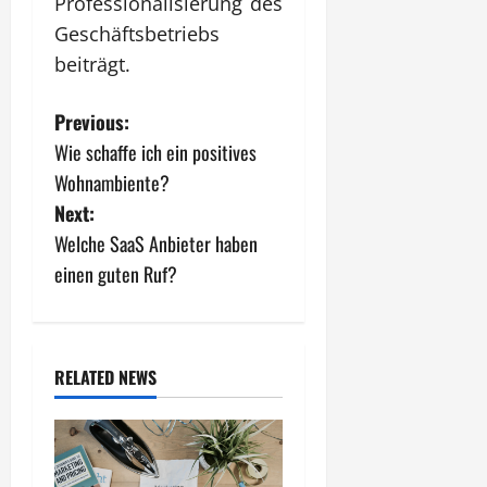
Professionalisierung des
Geschäftsbetriebs
beiträgt.
P
Previous:
Wie schaffe ich ein positives
o
Wohnambiente?
s
Next:
Welche SaaS Anbieter haben
t
einen guten Ruf?
n
a
RELATED NEWS
v
i