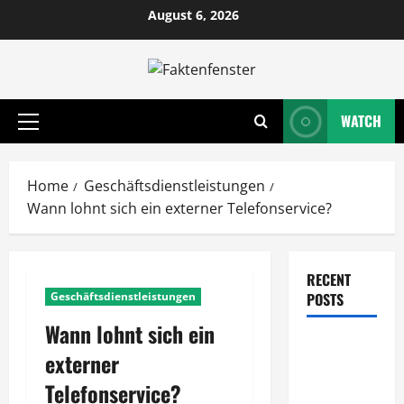
Skip
August 6, 2026
to
content
WATCH
Primary
Menu
Home
Geschäftsdienstleistungen
Wann lohnt sich ein externer Telefonservice?
RECENT
Geschäftsdienstleistungen
POSTS
Wann lohnt sich ein
Wie
externer
entwickeln
Telefonservice?
Unternehmen