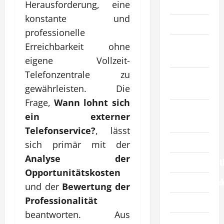
Herausforderung, eine
Artikel
konstante und
Automobil
professionelle
Bildung &
Erreichbarkeit ohne
Wissenschaft
eigene Vollzeit-
Telefonzentrale zu
Elternschaft
gewährleisten. Die
& Familie
Frage,
Wann lohnt sich
Essen &
ein externer
Reisen
Telefonservice?
, lässt
Finanzen
sich primär mit der
Analyse der
Geschäftsdienst
Opportunitätskosten
Geschäftsprodu
und der
Bewertung der
Professionalität
Gesundheit
beantworten. Aus
Haustiere &