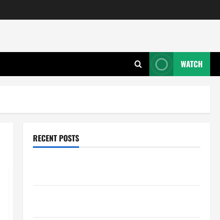
WATCH
RECENT POSTS
Wie entwickeln Unternehmen tragfähige Konzepte
für Skalierung?
Wie schaffen Unternehmen klare Abläufe für
schnelle Freigaben?