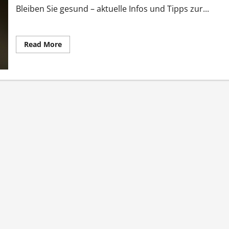
Bleiben Sie gesund – aktuelle Infos und Tipps zur...
Read
Read More
more
about
Innere
Medizin
aktuelle
Infos
und
Tipps
jetzt