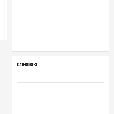
Wie schaffen Unternehmen verlässliche Standards
im Betrieb?
Wie entwickeln Unternehmen belastbare
Erfolgsstrategien?
Wie verbessern Unternehmen ihre
Leistungsfähigkeit dauerhaft?
CATEGORIES
Allgemeiner Artikel
Automobil
Bildung & Wissenschaft
Elternschaft & Familie