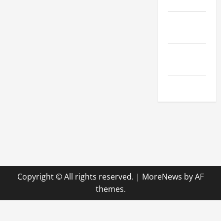
Hobby
Technologie
& SaaS
Wirtschaft
& Finanzen
Zuhause
Copyright © All rights reserved.
|
MoreNews
by AF
themes.