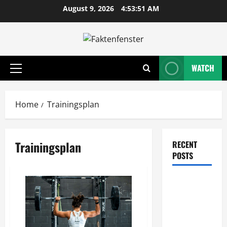
Skip
August 9, 2026
4:53:52 AM
to
content
WATCH
Primary
Menu
Home
Trainingsplan
Trainingsplan
RECENT
POSTS
Wie
entwickeln
Unternehmen
tragfähige