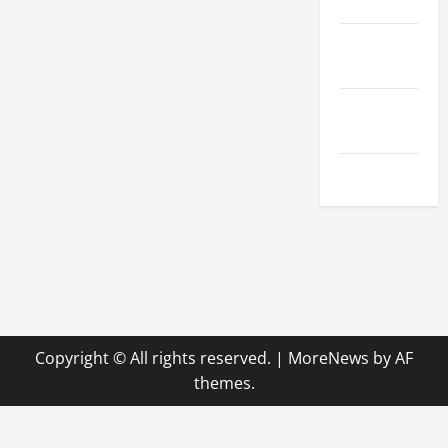
Hobby
Technologie
& SaaS
Wirtschaft
& Finanzen
Zuhause
Copyright © All rights reserved.
|
MoreNews
by AF
themes.