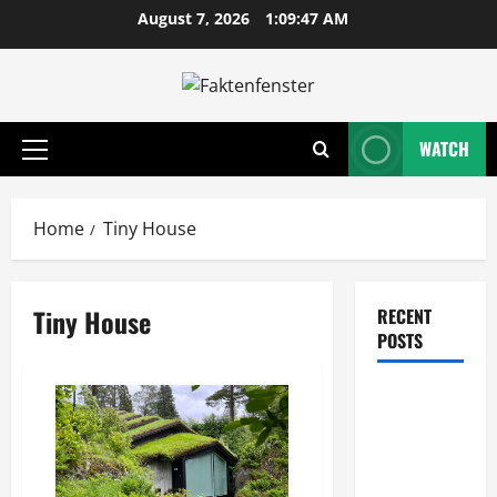
Skip
August 7, 2026
1:09:47 AM
to
content
WATCH
Primary
Menu
Home
Tiny House
Tiny House
RECENT
POSTS
Wie
entwickeln
Unternehmen
tragfähige