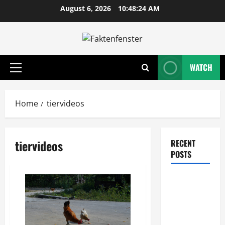
Skip
August 6, 2026
10:48:24 AM
to
content
WATCH
Primary
Menu
Home
tiervideos
tiervideos
RECENT
POSTS
Wie
entwickeln
Unternehmen
tragfähige