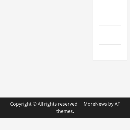
Hobby
Technologie
& SaaS
Wirtschaft
& Finanzen
Zuhause
Copyright © All rights reserved.
|
MoreNews
by AF
themes.