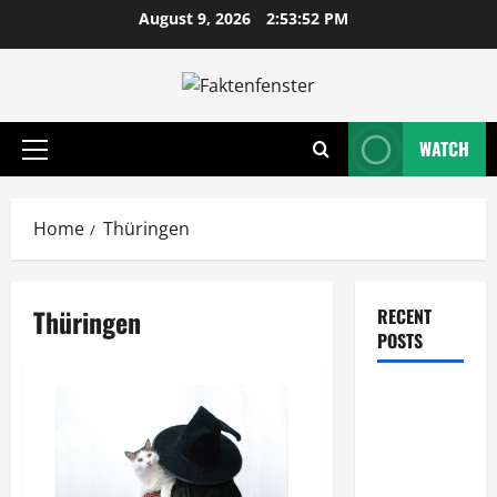
Skip
August 9, 2026
2:53:53 PM
to
content
WATCH
Primary
Menu
Home
Thüringen
Thüringen
RECENT
POSTS
Wie
entwickeln
Unternehmen
tragfähige