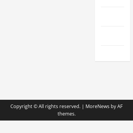
Hobby
Technologie
& SaaS
Wirtschaft
& Finanzen
Zuhause
Copyright © All rights reserved.
|
MoreNews
by AF
themes.