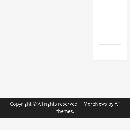
Hobby
Technologie
& SaaS
Wirtschaft
& Finanzen
Zuhause
Copyright © All rights reserved.
|
MoreNews
by AF
themes.