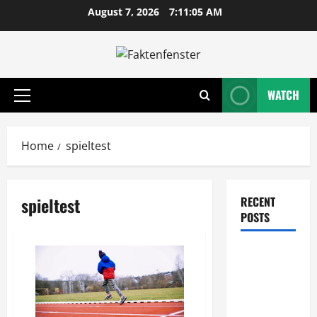
Skip
August 7, 2026
7:11:05 AM
to
content
WATCH
Primary
Menu
Home
spieltest
spieltest
RECENT
POSTS
Wie
entwickeln
Unternehmen
tragfähige