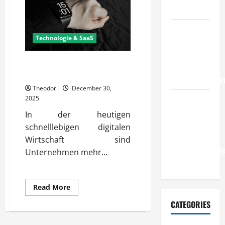
Produktionsservice?
im Betrieb?
Wie
Technologie & SaaS
entwickeln
Unternehmen
Warum ist Tech Monitoring für
belastbare
Unternehmen wichtig?
Erfolgsstrategie
Theodor
December 30,
Wie
2025
verbessern
In der heutigen
Unternehmen
schnelllebigen digitalen
ihre
Wirtschaft sind
Leistungsfähigke
Unternehmen mehr...
dauerhaft?
Read
Read More
more
about
CATEGORIES
Warum
ist
Tech