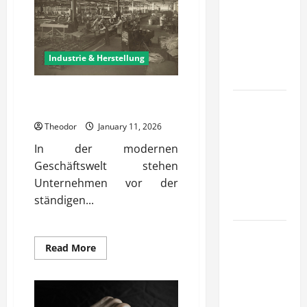
Unternehmen
tragfähige
Konzepte
für
Industrie & Herstellung
Skalierung?
Welche Vorteile bietet ein
Wie
Produktionsservice?
schaffen
Theodor
January 11, 2026
Unternehmen
In der modernen
klare
Geschäftswelt stehen
Abläufe für
Unternehmen vor der
schnelle
ständigen...
Freigaben?
Wie
Read
Read More
schaffen
more
Unternehmen
about
Welche
verlässliche
Vorteile
bietet
Standards
ein