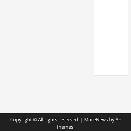
Sport &
Hobby
Technologie
& SaaS
Wirtschaft
& Finanzen
Zuhause
Copyright © All rights reserved.
|
MoreNews
by AF
themes.