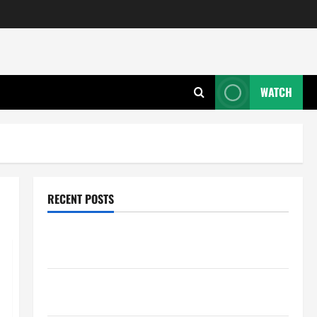
WATCH
RECENT POSTS
Wie entwickeln Unternehmen tragfähige Konzepte
für Skalierung?
Wie schaffen Unternehmen klare Abläufe für
schnelle Freigaben?