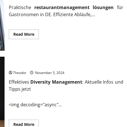
Praktische
restaurantmanagement lösungen
für
Gastronomen in DE. Effiziente Abläufe,...
Read
Read More
more
about
Bewährte
restaurantmanagement
lösungen
für
Ihren
Diversity Management aktuelle Infos und Tipps jetzt
Erfolg
Theodor
November 5, 2024
Effektives
Diversity Management
: Aktuelle Infos und
Tipps jetzt
<img decoding="async"...
Read
Read More