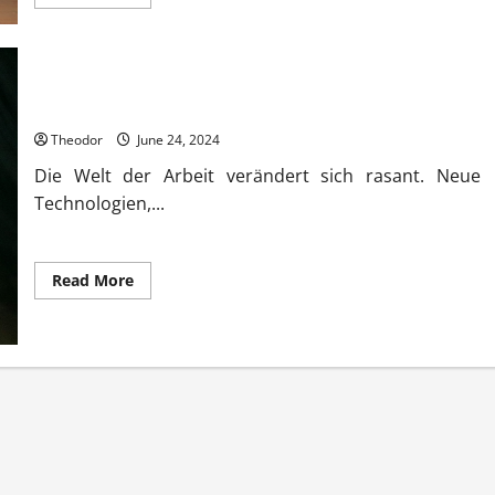
more
about
Diversity
Management
aktuelle
Infos
und
Human Resource Management aktuelle Infos und Tipps jetzt
Tipps
jetzt
Theodor
June 24, 2024
Die Welt der Arbeit verändert sich rasant. Neue
Technologien,...
Read
Read More
more
about
Human
Resource
Management
aktuelle
Infos
und
Tipps
jetzt