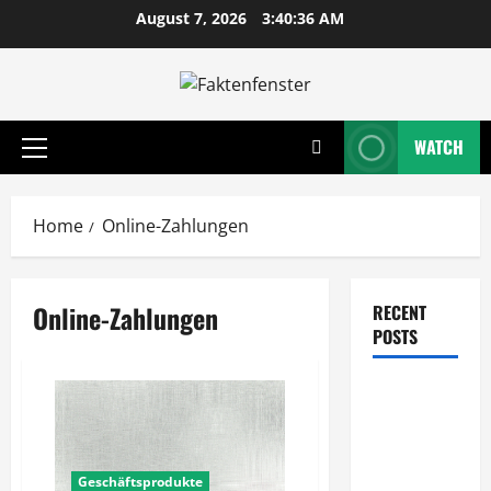
Skip
August 7, 2026
3:40:36 AM
to
content
WATCH
Primary
Menu
Home
Online-Zahlungen
Online-Zahlungen
RECENT
POSTS
Wie
entwickeln
Unternehmen
tragfähige
Geschäftsprodukte