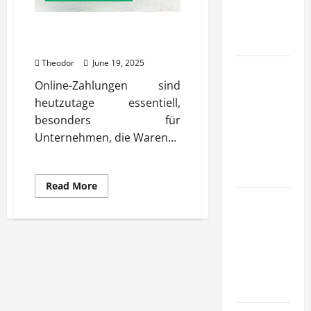
Konzepte
für
PayPal Gebühren Waren und
Skalierung?
Dienstleistungen Infos jetzt
Theodor
June 19, 2025
Wie
Online-Zahlungen sind
schaffen
heutzutage essentiell,
Unternehmen
besonders für
klare
Unternehmen, die Waren...
Abläufe für
schnelle
Freigaben?
Read
Read More
more
Wie
about
PayPal
schaffen
Gebühren
Waren
Unternehmen
und
verlässliche
Dienstleistungen
Infos
Standards
jetzt
im Betrieb?