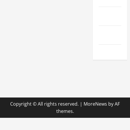
Hobby
Technologie
& SaaS
Wirtschaft
& Finanzen
Zuhause
Copyright © All rights reserved.
|
MoreNews
by AF
themes.