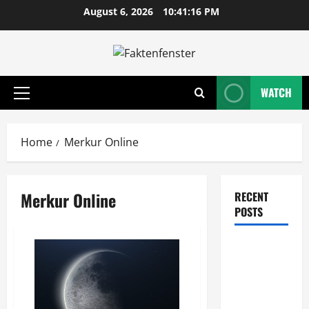
Skip
August 6, 2026
10:41:16 PM
to
content
WATCH
Primary
Menu
Home
Merkur Online
Merkur Online
RECENT
POSTS
Wie
entwickeln
Unternehmen
tragfähige