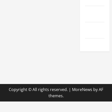
Hobby
Technologie
& SaaS
Wirtschaft
& Finanzen
Zuhause
Copyright © All rights reserved.
|
MoreNews
by AF
themes.