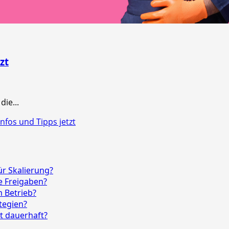
zt
ie...
fos und Tipps jetzt
r Skalierung?
e Freigaben?
 Betrieb?
tegien?
t dauerhaft?