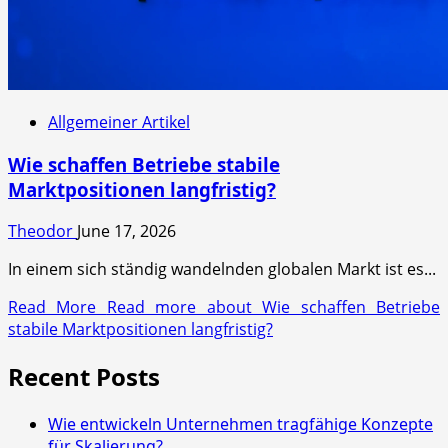
Allgemeiner Artikel
Wie schaffen Betriebe stabile
Marktpositionen langfristig?
Theodor
June 17, 2026
In einem sich ständig wandelnden globalen Markt ist es...
Read More
Read more about Wie schaffen Betriebe
stabile Marktpositionen langfristig?
Recent Posts
Wie entwickeln Unternehmen tragfähige Konzepte
für Skalierung?