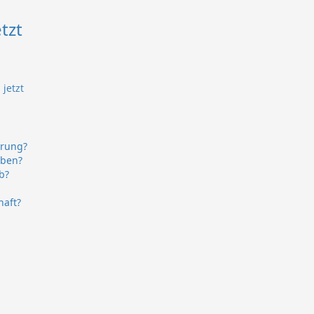
tzt
 jetzt
erung?
aben?
b?
haft?