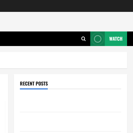
WATCH
RECENT POSTS
Wie entwickeln Unternehmen tragfähige Konzepte
für Skalierung?
Wie schaffen Unternehmen klare Abläufe für
schnelle Freigaben?