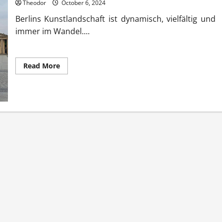
Theodor
October 6, 2024
Berlins Kunstlandschaft ist dynamisch, vielfältig und
immer im Wandel....
Read
Read More
more
about
Kunstmarkt
Berlin
aktuelle
Infos
und
Tipps
jetzt