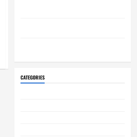
Wie schaffen Unternehmen verlässliche Standards
im Betrieb?
Wie entwickeln Unternehmen belastbare
Erfolgsstrategien?
Wie verbessern Unternehmen ihre
Leistungsfähigkeit dauerhaft?
CATEGORIES
Allgemeiner Artikel
Automobil
Bildung & Wissenschaft
Elternschaft & Familie