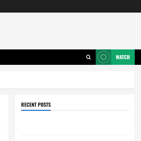
WATCH
RECENT POSTS
Wie entwickeln Unternehmen tragfähige Konzepte
für Skalierung?
Wie schaffen Unternehmen klare Abläufe für