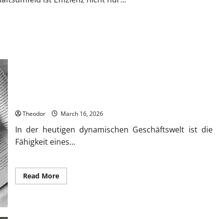
Wie stärken Unternehmen ihre Organisation durch
Prozesswissen?
Theodor
March 16, 2026
In der heutigen dynamischen Geschäftswelt ist die
Fähigkeit eines...
Read
Read More
more
about
Wie
stärken
Unternehmen
ihre