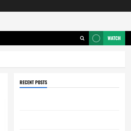
WATCH
RECENT POSTS
Wie entwickeln Unternehmen tragfähige Konzepte
für Skalierung?
Wie schaffen Unternehmen klare Abläufe für
schnelle Freigaben?