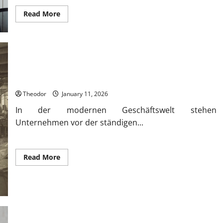
Read
Read More
more
about
Was
macht
ein
gutes
Konzept
für
das
Welche Vorteile bietet ein Produktionsservice?
Firmenauto
heute
Theodor
January 11, 2026
aus?
In der modernen Geschäftswelt stehen
Unternehmen vor der ständigen...
Read
Read More
more
about
Welche
Vorteile
bietet
ein
Produktionsservice?