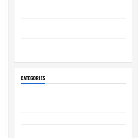
Wie schaffen Unternehmen verlässliche Standards
im Betrieb?
Wie entwickeln Unternehmen belastbare
Erfolgsstrategien?
Wie verbessern Unternehmen ihre
Leistungsfähigkeit dauerhaft?
CATEGORIES
Allgemeiner Artikel
Automobil
Bildung & Wissenschaft
Elternschaft & Familie