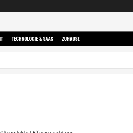
IT
TECHNOLOGIE & SAAS
ZUHAUSE
itionen?
sumfeld ist Effizienz nicht nur...