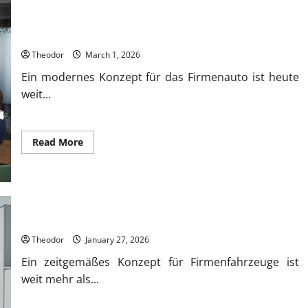
Organisation
durch
Prozesswissen?
Was macht ein gutes Konzept für das Firmenauto heute aus?
Theodor
March 1, 2026
Ein modernes Konzept für das Firmenauto ist heute
weit...
Read
Read More
more
about
Was
macht
ein
gutes
Konzept
für
Was macht ein gutes Konzept für das Firmenauto heute aus?
das
Firmenauto
Theodor
January 27, 2026
heute
aus?
Ein zeitgemäßes Konzept für Firmenfahrzeuge ist
weit mehr als...