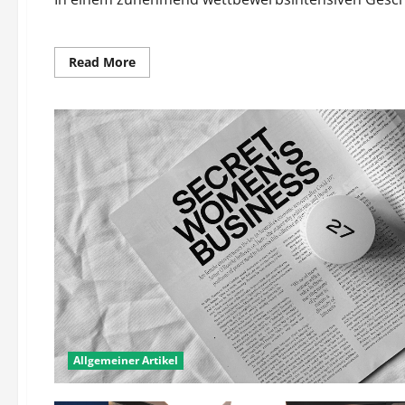
Read
Read More
more
about
Wie
steigern
Unternehmen
ihre
Effizienz
ohne
große
Investitionen?
Allgemeiner Artikel