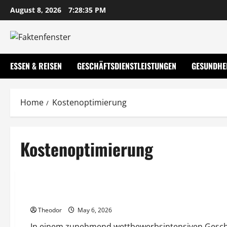
Skip
August 8, 2026
7:28:35 PM
to
content
ESSEN & REISEN
GESCHÄFTSDIENSTLEISTUNGEN
GESUNDHE
Home
Kostenoptimierung
Kostenoptimierung
Allgemeiner Artikel
Wie steigern Unternehmen ihre Effizienz ohne große Invest
Theodor
May 6, 2026
In einem zunehmend wettbewerbsintensiven Geschäft