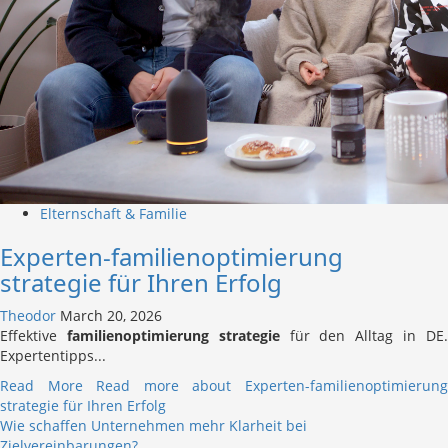
Elternschaft & Familie
Experten-familienoptimierung
strategie für Ihren Erfolg
Theodor
March 20, 2026
Effektive
familienoptimierung strategie
für den Alltag in DE
Expertentipps...
Read More
Read more about Experten-familienoptimierun
strategie für Ihren Erfolg
Wie schaffen Unternehmen mehr Klarheit bei
Zielvereinbarungen?