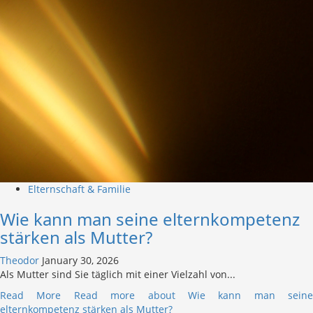
Elternschaft & Familie
Wie kann man seine elternkompetenz
stärken als Mutter?
Theodor
January 30, 2026
Als Mutter sind Sie täglich mit einer Vielzahl von...
Read More
Read more about Wie kann man seine
elternkompetenz stärken als Mutter?