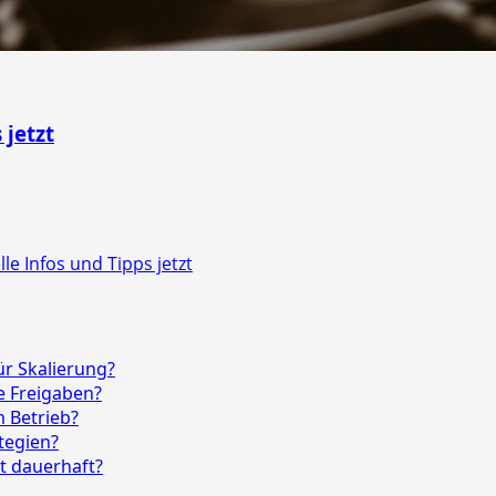
 jetzt
e Infos und Tipps jetzt
r Skalierung?
e Freigaben?
 Betrieb?
tegien?
t dauerhaft?