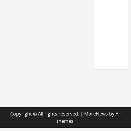
Sport &
Hobby
Technologie
& SaaS
Wirtschaft
& Finanzen
Zuhause
Copyright © All rights reserved.
|
MoreNews
by AF
themes.