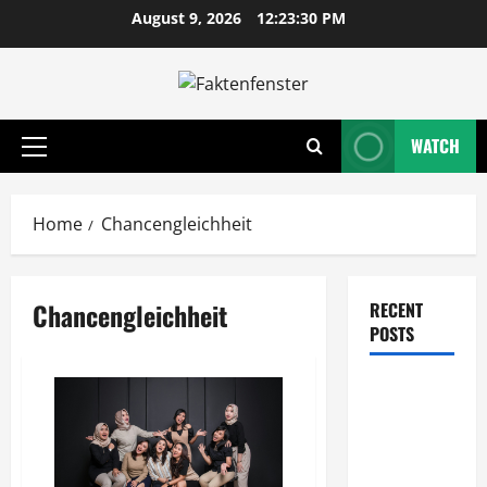
Skip
August 9, 2026
12:23:30 PM
to
content
WATCH
Primary
Menu
Home
Chancengleichheit
Chancengleichheit
RECENT
POSTS
Wie
entwickeln
Unternehmen
tragfähige