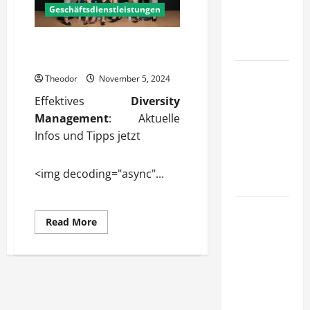
Konzepte
Geschäftsdienstleistungen
für
Diversity Management aktuelle
Skalierung?
Infos und Tipps jetzt
Wie
Theodor
November 5, 2024
schaffen
Effektives
Diversity
Unternehmen
Management
: Aktuelle
klare
Infos und Tipps jetzt
Abläufe für
schnelle
<img decoding="async"...
Freigaben?
Wie
Read
Read More
schaffen
more
about
Unternehmen
Diversity
Management
verlässliche
aktuelle
Infos
Standards
und
Tipps
im Betrieb?
jetzt