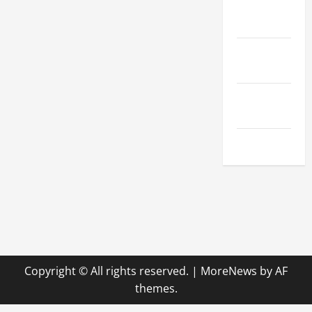
Sport &
Hobby
Technologie
& SaaS
Wirtschaft
& Finanzen
Zuhause
Copyright © All rights reserved.
|
MoreNews
by AF
themes.