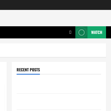
WATCH
RECENT POSTS
Wie entwickeln Unternehmen tragfähige Konzepte
für Skalierung?
Wie schaffen Unternehmen klare Abläufe für
schnelle Freigaben?