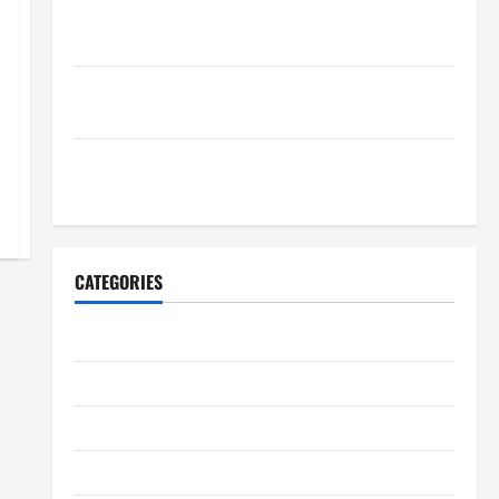
Wie schaffen Unternehmen verlässliche Standards
im Betrieb?
Wie entwickeln Unternehmen belastbare
Erfolgsstrategien?
Wie verbessern Unternehmen ihre
Leistungsfähigkeit dauerhaft?
CATEGORIES
Allgemeiner Artikel
Automobil
Bildung & Wissenschaft
Elternschaft & Familie