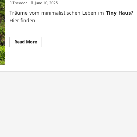
Theodor
June 10, 2025
Träume vom minimalistischen Leben im
Tiny Haus
?
Hier finden...
Read
Read More
more
about
Tiny
Haus
aktuelle
Infos
und
Tipps
für
Interessierte