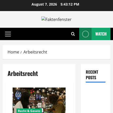
Skip
August 7, 2026
5:43:12 PM
to
content
WATCH
Primary
Menu
Home
Arbeitsrecht
Arbeitsrecht
RECENT
POSTS
Wie
entwickeln
Unternehmen
tragfähige
Recht & Gesetz