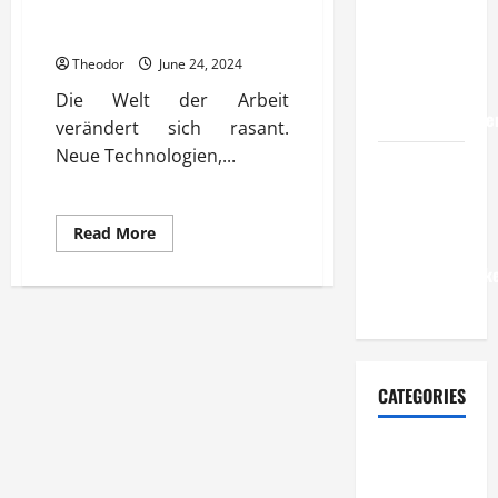
Wie
Human Resource Management
aktuelle Infos und Tipps jetzt
entwickeln
Unternehmen
Theodor
June 24, 2024
belastbare
Die Welt der Arbeit
Erfolgsstrategie
verändert sich rasant.
Neue Technologien,...
Wie
verbessern
Unternehmen
Read
Read More
ihre
more
about
Leistungsfähigke
Human
Resource
dauerhaft?
Management
aktuelle
Infos
und
Tipps
jetzt
CATEGORIES
Allgemeiner
Artikel