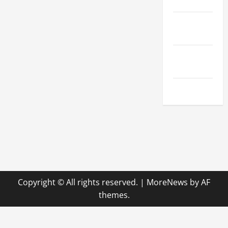
Hobby
Technologie
& SaaS
Wirtschaft
& Finanzen
Zuhause
Copyright © All rights reserved.
|
MoreNews
by AF
themes.