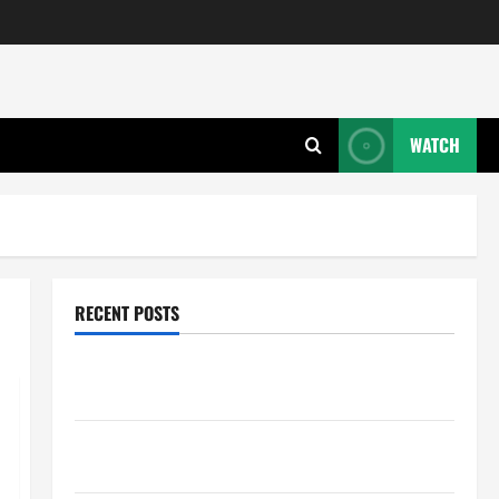
WATCH
RECENT POSTS
Wie entwickeln Unternehmen tragfähige Konzepte
für Skalierung?
Wie schaffen Unternehmen klare Abläufe für
schnelle Freigaben?