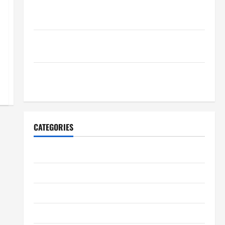
Wie schaffen Unternehmen verlässliche Standards
im Betrieb?
Wie entwickeln Unternehmen belastbare
Erfolgsstrategien?
Wie verbessern Unternehmen ihre
Leistungsfähigkeit dauerhaft?
CATEGORIES
Allgemeiner Artikel
Automobil
Bildung & Wissenschaft
Elternschaft & Familie