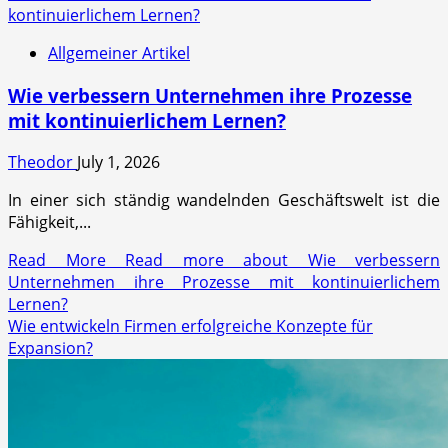
kontinuierlichem Lernen?
Allgemeiner Artikel
Wie verbessern Unternehmen ihre Prozesse
mit kontinuierlichem Lernen?
Theodor
July 1, 2026
In einer sich ständig wandelnden Geschäftswelt ist die
Fähigkeit,...
Read More
Read more about Wie verbessern
Unternehmen ihre Prozesse mit kontinuierlichem
Lernen?
Wie entwickeln Firmen erfolgreiche Konzepte für
Expansion?