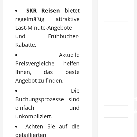
Artikel
SKR Reisen
bietet
Automobil
regelmäßig attraktive
Bildung &
Last-Minute-Angebote
Wissenschaft
und Frühbucher-
Rabatte.
Elternschaft
Aktuelle
& Familie
Preisvergleiche helfen
Essen &
Ihnen, das beste
Reisen
Angebot zu finden.
Finanzen
Die
Buchungsprozesse sind
Geschäftsdienst
einfach und
Geschäftsprodu
unkompliziert.
Gesundheit
Achten Sie auf die
detaillierten
Haustiere &