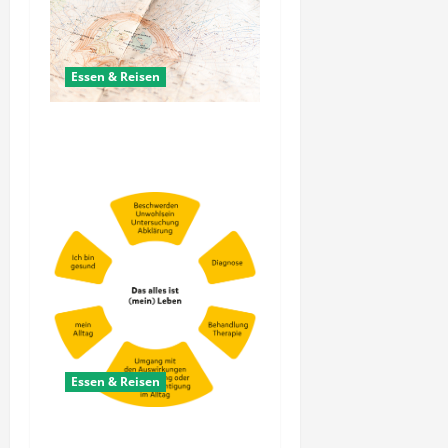
Essen & Reisen
Wie lässt sich reiseplanung
nachhaltig umsetzen heute?
Essen & Reisen
Welche gesund leben