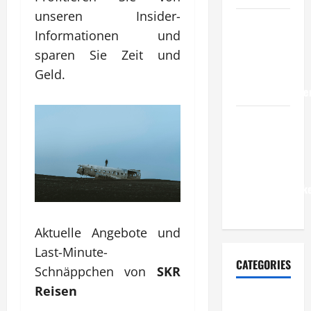
unseren Insider-
Wie
Informationen und
entwickeln
sparen Sie Zeit und
Unternehmen
Geld.
belastbare
Erfolgsstrategie
Wie
verbessern
Unternehmen
ihre
Leistungsfähigke
dauerhaft?
Aktuelle Angebote und
Last-Minute-
CATEGORIES
Schnäppchen von
SKR
Reisen
Allgemeiner