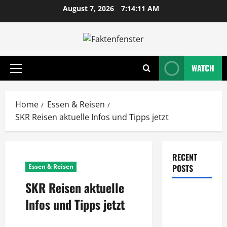
Skip
August 7, 2026
7:14:11 AM
to
content
WATCH
Primary
Menu
Home
Essen & Reisen
SKR Reisen aktuelle Infos und Tipps jetzt
RECENT
Essen & Reisen
POSTS
SKR Reisen aktuelle
Wie
Infos und Tipps jetzt
entwickeln
Unternehmen