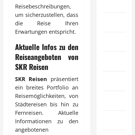
Reisebeschreibungen,
Tiere
um sicherzustellen, dass
Immobilien
die Reise Ihren
& Bauwesen
Erwartungen entspricht.
Industrie &
Aktuelle Infos zu den
Herstellung
Reiseangeboten von
Internet
SKR Reisen
Marketing
Kunst &
SKR Reisen
präsentiert
Unterhaltung
ein breites Portfolio an
Reisemöglichkeiten, von
Mode &
Städtereisen bis hin zu
Einkaufen
Fernreisen. Aktuelle
Recht &
Informationen zu den
Gesetz
angebotenen