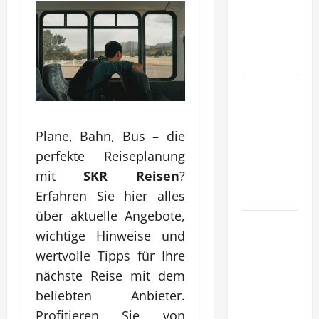
tragfähige
Konzepte
für
Skalierung?
Wie
schaffen
Unternehmen
Plane, Bahn, Bus – die
klare
perfekte Reiseplanung
Abläufe für
mit
SKR Reisen
?
schnelle
Erfahren Sie hier alles
Freigaben?
über aktuelle Angebote,
Wie
wichtige Hinweise und
schaffen
wertvolle Tipps für Ihre
Unternehmen
nächste Reise mit dem
verlässliche
beliebten Anbieter.
Standards
im Betrieb?
Profitieren Sie von