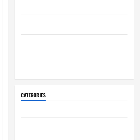
schnelle Freigaben?
Wie schaffen Unternehmen verlässliche Standards
im Betrieb?
Wie entwickeln Unternehmen belastbare
Erfolgsstrategien?
Wie verbessern Unternehmen ihre
Leistungsfähigkeit dauerhaft?
CATEGORIES
Allgemeiner Artikel
Automobil
Bildung & Wissenschaft