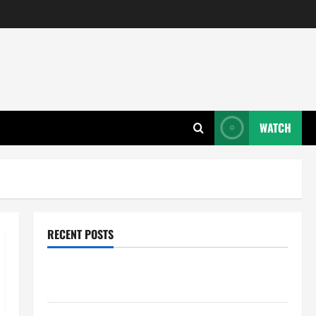
WATCH
RECENT POSTS
Wie entwickeln Unternehmen tragfähige Konzepte
für Skalierung?
Wie schaffen Unternehmen klare Abläufe für