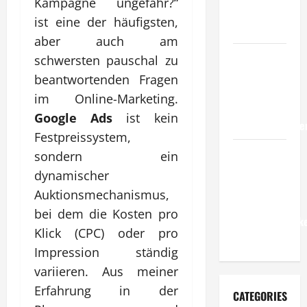
Kampagne ungefähr?“
Standards
ist eine der häufigsten,
im Betrieb?
aber auch am
Wie
schwersten pauschal zu
entwickeln
beantwortenden Fragen
Unternehmen
im Online-Marketing.
belastbare
Google Ads
ist kein
Erfolgsstrategie
Festpreissystem,
Wie
sondern ein
verbessern
dynamischer
Unternehmen
Auktionsmechanismus,
ihre
bei dem die Kosten pro
Leistungsfähigke
Klick (CPC) oder pro
dauerhaft?
Impression ständig
variieren. Aus meiner
Erfahrung in der
CATEGORIES