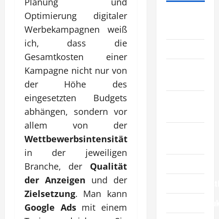
Planung und
Optimierung digitaler
Allgemeiner
Werbekampagnen weiß
Artikel
ich, dass die
Automobil
Gesamtkosten einer
Bildung &
Kampagne nicht nur von
Wissenschaft
der Höhe des
eingesetzten Budgets
Elternschaft
abhängen, sondern vor
& Familie
allem von der
Essen &
Wettbewerbsintensität
Reisen
in der jeweiligen
Finanzen
Branche, der
Qualität
der Anzeigen
und der
Geschäftsdienst
Zielsetzung
. Man kann
Geschäftsprodu
Google Ads
mit einem