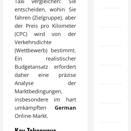
Taxi vergleichen: Sie
Gesundheit
entscheiden, wohin Sie
Haustiere &
fahren (Zielgruppe), aber
Tiere
der Preis pro Kilometer
Immobilien
(CPC) wird von der
& Bauwesen
Verkehrsdichte
(Wettbewerb) bestimmt.
Industrie &
Ein realistischer
Herstellung
Budgetansatz erfordert
Internet
daher eine präzise
Marketing
Analyse der
Kunst &
Marktbedingungen,
Unterhaltung
insbesondere im hart
umkämpften
German
Mode &
Online-Markt.
Einkaufen
Recht &
Key Takeaways