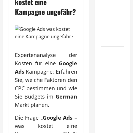
kostet eine
entwickeln
Kampagne ungefähr?
Unternehmen
tragfähige
Konzepte
für
Skalierung?
Wie
Expertenanalyse der
schaffen
Kosten für eine
Google
Unternehmen
Ads
Kampagne: Erfahren
klare
Sie, welche Faktoren den
Abläufe für
CPC bestimmen und wie
schnelle
Sie Budgets im
German
Freigaben?
Markt planen.
Wie
schaffen
Die Frage „
Google Ads
–
Unternehmen
was kostet eine
verlässliche