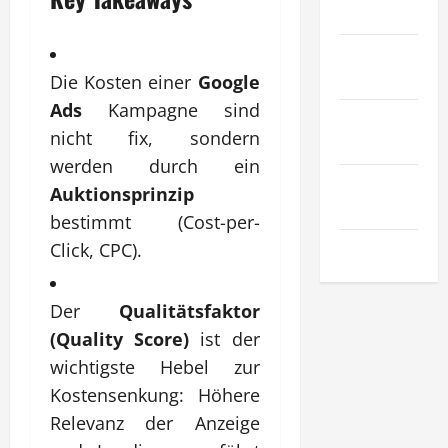
Gesetz
Sport &
Hobby
Die Kosten einer
Google
Ads
Kampagne sind
Technologie
nicht fix, sondern
& SaaS
werden durch ein
Wirtschaft
Auktionsprinzip
& Finanzen
bestimmt (Cost-per-
Zuhause
Click, CPC).
Der
Qualitätsfaktor
(Quality Score)
ist der
wichtigste Hebel zur
Kostensenkung: Höhere
Relevanz der Anzeige