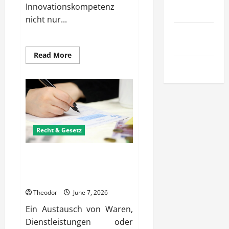
Innovationskompetenz
& SaaS
nicht nur...
Wirtschaft
& Finanzen
Read
Read More
more
Zuhause
about
Wie
verbessern
Unternehmen
ihre
Innovationskompetenz
gezielt?
Recht & Gesetz
Wie ein Tauschvertrag Ihre
Interessen bei einem
Austausch schützen kann
Theodor
June 7, 2026
Ein Austausch von Waren,
Dienstleistungen oder