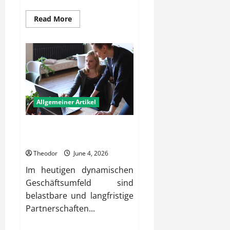
Read
Read More
more
about
Wie
erhöhen
Unternehmen
die
Wirksamkeit
interner
Besprechungen?
Allgemeiner Artikel
Wie bauen Firmen belastbare
Partnerschaften langfristig auf?
Theodor
June 4, 2026
Im heutigen dynamischen
Geschäftsumfeld sind
belastbare und langfristige
Partnerschaften...