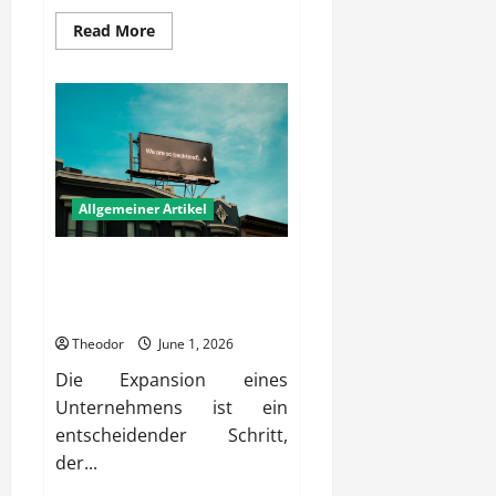
Read
Read More
more
about
Wie
bauen
Firmen
belastbare
Partnerschaften
langfristig
auf?
Allgemeiner Artikel
Wie entwickeln Firmen
erfolgreiche Konzepte für
Expansion?
Theodor
June 1, 2026
Die Expansion eines
Unternehmens ist ein
entscheidender Schritt,
der...