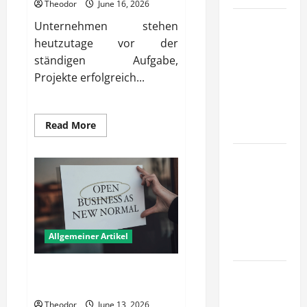
Theodor
June 16, 2026
Wie
Unternehmen stehen
schaffen
heutzutage vor der
Unternehmen
ständigen Aufgabe,
klare
Projekte erfolgreich...
Abläufe für
schnelle
Read
Read More
Freigaben?
more
about
Wie
Wie
schaffen
Unternehmen
schaffen
stabile
Unternehmen
Grundlagen
für
verlässliche
Projekterfolge?
Standards
Allgemeiner Artikel
im Betrieb?
Was macht ein gutes Konzept
Wie
für das Firmenfahrzeug aus?
entwickeln
Theodor
June 13, 2026