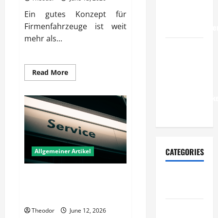
Unternehmen
Ein gutes Konzept für
belastbare
Firmenfahrzeuge ist weit
Erfolgsstrategie
mehr als...
Wie
verbessern
Unternehmen
Read
Read More
more
ihre
about
Was
Leistungsfähigke
macht
ein
dauerhaft?
gutes
Konzept
für
das
Firmenfahrzeug
aus?
CATEGORIES
Allgemeiner Artikel
Wie verbessern Unternehmen
Allgemeiner
ihre Organisationskultur
Artikel
gezielt?
Automobil
Theodor
June 12, 2026