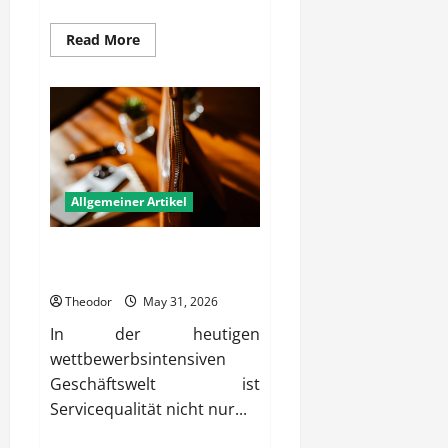
Read
Read More
more
about
Wie
entwickeln
Firmen
erfolgreiche
Konzepte
für
Expansion?
Allgemeiner Artikel
Wie sichern Unternehmen
dauerhaft hohe Servicequalität?
Theodor
May 31, 2026
In der heutigen
wettbewerbsintensiven
Geschäftswelt ist
Servicequalität nicht nur...