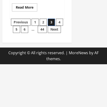
Read
Read More
more
about
Wie
Posts
sichern
Previous
1
2
3
4
Unternehmen
dauerhaft
5
6
…
44
Next
pagination
hohe
Servicequalität?
Copyright © All rights reserved.
|
MoreNews
by AF
themes.