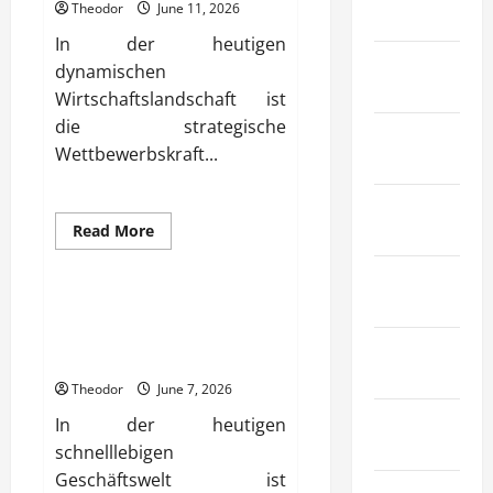
Theodor
June 11, 2026
& Bauwesen
In der heutigen
Industrie &
dynamischen
Herstellung
Wirtschaftslandschaft ist
die strategische
Internet
Wettbewerbskraft...
Marketing
Kunst &
Read
Unterhaltung
Read More
more
Allgemeiner Artikel
about
Mode &
Wie
verbessern
Einkaufen
Unternehmen
Wie verbessern Unternehmen
ihre
ihre Innovationskompetenz
strategische
Recht &
Wettbewerbskraft?
gezielt?
Gesetz
Theodor
June 7, 2026
Sport &
In der heutigen
Hobby
schnelllebigen
Geschäftswelt ist
Technologie