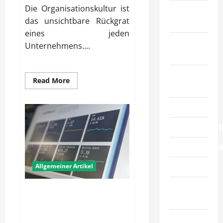
Die Organisationskultur ist
Bildung &
das unsichtbare Rückgrat
Wissenschaft
eines jeden
Elternschaft
Unternehmens....
& Familie
Essen &
Read
Read More
Reisen
more
about
Wie
Finanzen
verbessern
Unternehmen
ihre
Geschäftsdienst
Organisationskultur
gezielt?
Geschäftsprodu
Gesundheit
Allgemeiner Artikel
Haustiere &
Wie verbessern Unternehmen
Tiere
ihre strategische
Wettbewerbskraft?
Immobilien