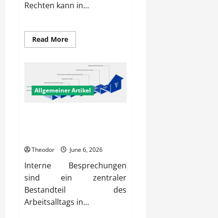
Rechten kann in...
Read
Read More
more
about
Wie
ein
Tauschvertrag
Ihre
Interessen
Allgemeiner Artikel
bei
einem
Austausch
schützen
Wie erhöhen Unternehmen die
kann
Wirksamkeit interner
Besprechungen?
Theodor
June 6, 2026
Interne Besprechungen
sind ein zentraler
Bestandteil des
Arbeitsalltags in...